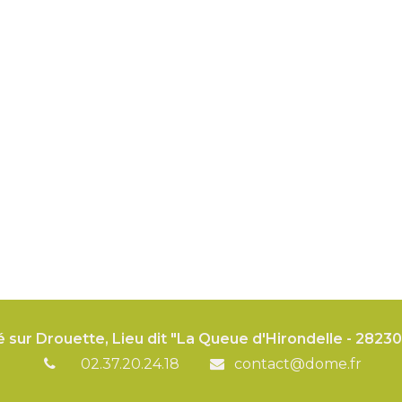
é sur Drouette, Lieu dit "La Queue d'Hirondelle - 282
02.37.20.24.18
contact@dome.fr